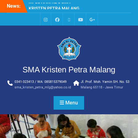
Skip
News:
HARI KE EMPAT SMA
to
KRISTEN PETRA MALANG
content
MPLS HARI KE TIGA SMA
KRISTEN PETRA MALANG
IG
Facebook
Whatsapp
Youtube
Google+
MPLS HARI KE DUA, MASA
SMA
PENGENALAN
LINGKUNGAN SEKOLAH DI
SMA KRISTEN PETRA
MALANG
PEMBUKAAN TAHUN
SMA Kristen Petra Malang
AJARAN BARU YBPK
PETRA MALANG
0341-323413 / WA: 085815379049
Jl. Prof. Moh. Yamin SH. No. 53
sma_kristen_petra_mlg@yahoo.co.id
Malang 65118 - Jawa Timur
Menu