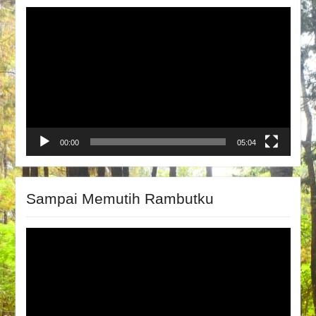
Video
Player
00:00
05:04
Sampai Memutih Rambutku
Video
Player