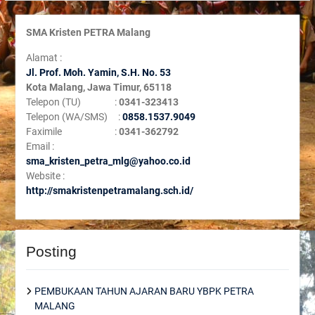
SMA Kristen PETRA Malang
Alamat :
Jl. Prof. Moh. Yamin, S
.H. No. 53
Kota Malang, Jawa Timur, 65118
Telepon (TU) :
0341-323413
Telepon (WA/SMS) :
0858.1537.9049
Faximile :
0341-362792
Email :
sma_kristen_petra_mlg@yahoo.co.id
Website :
http://smakristenpetramalang.sch.id/
Posting
PEMBUKAAN TAHUN AJARAN BARU YBPK PETRA
MALANG