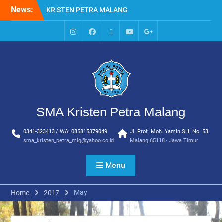
Skip
News:
HARI KE EMPAT SMA
to
KRISTEN PETRA MALANG
content
MPLS HARI KE TIGA SMA
KRISTEN PETRA MALANG
IG
Facebook
Whatsapp
Youtube
Google+
MPLS HARI KE DUA, MASA
SMA
PENGENALAN
LINGKUNGAN SEKOLAH DI
SMA KRISTEN PETRA
MALANG
PEMBUKAAN TAHUN
SMA Kristen Petra Malang
AJARAN BARU YBPK
PETRA MALANG
0341-323413 / WA: 085815379049
Jl. Prof. Moh. Yamin SH. No. 53
MPLS HARI KE 5 SMA
sma_kristen_petra_mlg@yahoo.co.id
Malang 65118 - Jawa Timur
KRISTEN PETRA MALANG
Menu
May
Home
2017