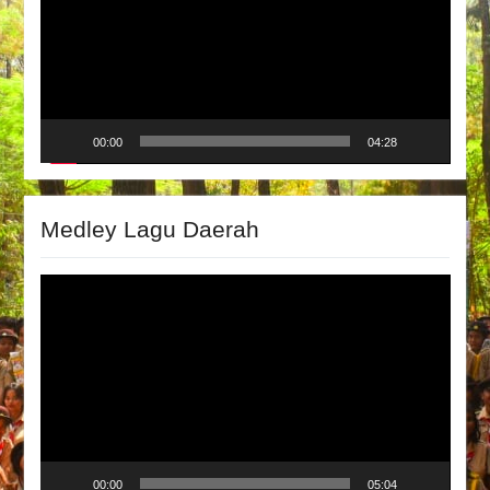
00:00
04:28
Medley Lagu Daerah
Video
Player
00:00
05:04