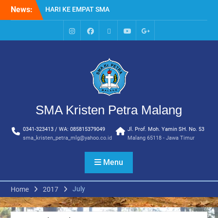
Skip
News:
HARI KE EMPAT SMA
to
KRISTEN PETRA MALANG
content
MPLS HARI KE TIGA SMA
KRISTEN PETRA MALANG
IG
Facebook
Whatsapp
Youtube
Google+
MPLS HARI KE DUA, MASA
SMA
PENGENALAN
LINGKUNGAN SEKOLAH DI
SMA KRISTEN PETRA
MALANG
PEMBUKAAN TAHUN
SMA Kristen Petra Malang
AJARAN BARU YBPK
PETRA MALANG
0341-323413 / WA: 085815379049
Jl. Prof. Moh. Yamin SH. No. 53
MPLS HARI KE 5 SMA
sma_kristen_petra_mlg@yahoo.co.id
Malang 65118 - Jawa Timur
KRISTEN PETRA MALANG
Menu
July
Home
2017