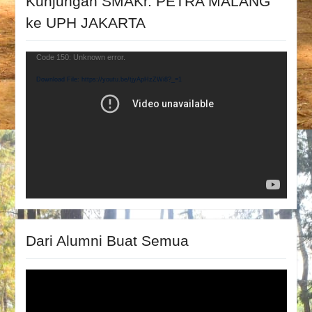
Kunjungan SMAKr. PETRA MALANG
ke UPH JAKARTA
Video
Code 150: Unknown error.
Player
Download File: https://youtu.be/tjyApHzZWi8?_=1
Dari Alumni Buat Semua
Video
Player