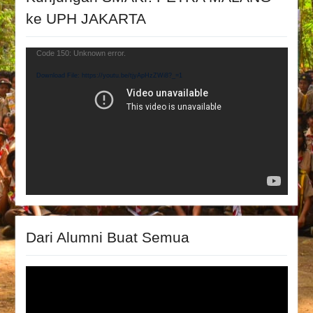
ke UPH JAKARTA
Video
Code 150: Unknown error.
Player
Download File: https://youtu.be/tjyApHzZWi8?_=1
Dari Alumni Buat Semua
Video
Player