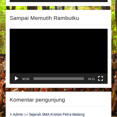
Sampai Memutih Rambutku
Video
Player
00:00
04:11
Komentar pengunjung
Admin
on
Sejarah SMA Kristen Petra Malang