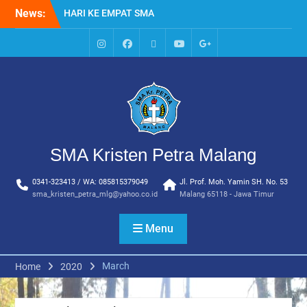
Skip
News:
HARI KE EMPAT SMA
to
KRISTEN PETRA MALANG
content
MPLS HARI KE TIGA SMA
KRISTEN PETRA MALANG
IG
Facebook
Whatsapp
Youtube
Google+
MPLS HARI KE DUA, MASA
SMA
PENGENALAN
LINGKUNGAN SEKOLAH DI
SMA KRISTEN PETRA
MALANG
PEMBUKAAN TAHUN
SMA Kristen Petra Malang
AJARAN BARU YBPK
PETRA MALANG
0341-323413 / WA: 085815379049
Jl. Prof. Moh. Yamin SH. No. 53
MPLS HARI KE 5 SMA
sma_kristen_petra_mlg@yahoo.co.id
Malang 65118 - Jawa Timur
KRISTEN PETRA MALANG
Menu
March
Home
2020