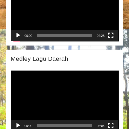
00:00
04:28
Medley Lagu Daerah
Video
Player
00:00
05:04