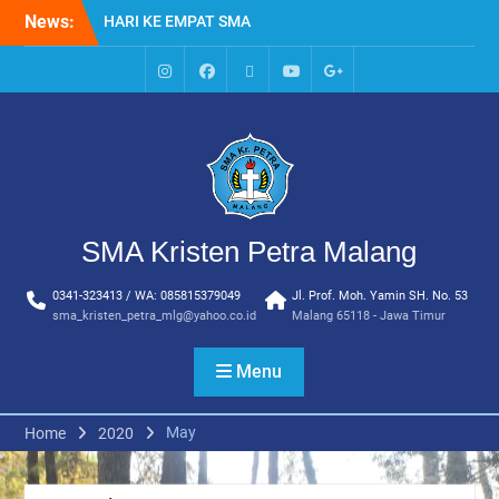
Skip
News:
HARI KE EMPAT SMA
to
KRISTEN PETRA MALANG
content
MPLS HARI KE TIGA SMA
KRISTEN PETRA MALANG
IG
Facebook
Whatsapp
Youtube
Google+
MPLS HARI KE DUA, MASA
SMA
PENGENALAN
LINGKUNGAN SEKOLAH DI
SMA KRISTEN PETRA
MALANG
PEMBUKAAN TAHUN
SMA Kristen Petra Malang
AJARAN BARU YBPK
PETRA MALANG
0341-323413 / WA: 085815379049
Jl. Prof. Moh. Yamin SH. No. 53
MPLS HARI KE 5 SMA
sma_kristen_petra_mlg@yahoo.co.id
Malang 65118 - Jawa Timur
KRISTEN PETRA MALANG
Menu
May
Home
2020