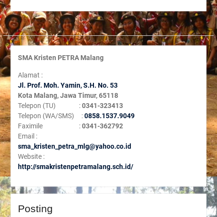
SMA Kristen PETRA Malang
Alamat :
Jl. Prof. Moh. Yamin, S
.H. No. 53
Kota Malang, Jawa Timur, 65118
Telepon (TU) :
0341-323413
Telepon (WA/SMS) :
0858.1537.9049
Faximile :
0341-362792
Email :
sma_kristen_petra_mlg@yahoo.co.id
Website :
http://smakristenpetramalang.sch.id/
Posting