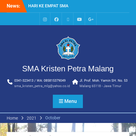
Skip
News:
HARI KE EMPAT SMA
to
KRISTEN PETRA MALANG
content
MPLS HARI KE TIGA SMA
KRISTEN PETRA MALANG
IG
Facebook
Whatsapp
Youtube
Google+
MPLS HARI KE DUA, MASA
SMA
PENGENALAN
LINGKUNGAN SEKOLAH DI
SMA KRISTEN PETRA
MALANG
PEMBUKAAN TAHUN
SMA Kristen Petra Malang
AJARAN BARU YBPK
PETRA MALANG
0341-323413 / WA: 085815379049
Jl. Prof. Moh. Yamin SH. No. 53
MPLS HARI KE 5 SMA
sma_kristen_petra_mlg@yahoo.co.id
Malang 65118 - Jawa Timur
KRISTEN PETRA MALANG
Menu
October
Home
2021