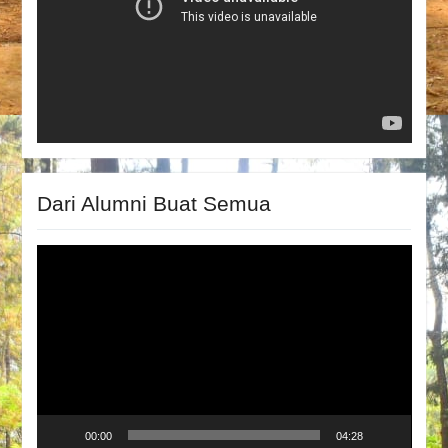
Dari Alumni Buat Semua
Video
Player
00:00
04:28