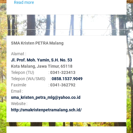
Read more
SMA Kristen PETRA Malang
Alamat :
Jl. Prof. Moh. Yamin, S
.H. No. 53
Kota Malang, Jawa Timur, 65118
Telepon (TU) :
0341-323413
Telepon (WA/SMS) :
0858.1537.9049
Faximile :
0341-362792
Email :
sma_kristen_petra_mlg@yahoo.co.id
Website :
http://smakristenpetramalang.sch.id/