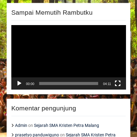
Sampai Memutih Rambutku
Video
Player
00:00
04:11
Komentar pengunjung
Admin
on
Sejarah SMA Kristen Petra Malang
prasetyo panduwiguno
on
Sejarah SMA Kristen Petra