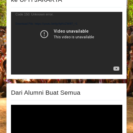
Video
Code 150: Unknown error.
Player
Download File: https://youtu.be/tjyApHzZWi8?_=1
Dari Alumni Buat Semua
Video
Player