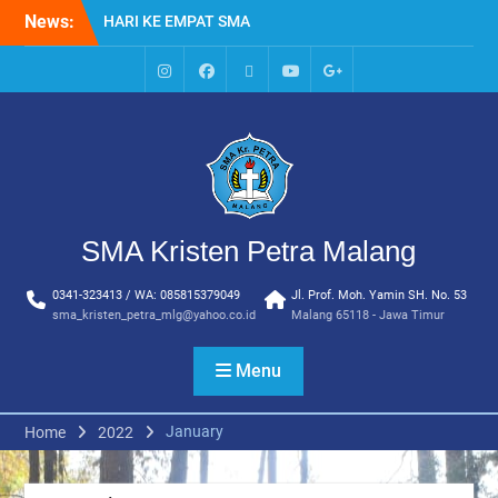
Skip
News:
HARI KE EMPAT SMA
to
KRISTEN PETRA MALANG
content
MPLS HARI KE TIGA SMA
KRISTEN PETRA MALANG
IG
Facebook
Whatsapp
Youtube
Google+
MPLS HARI KE DUA, MASA
SMA
PENGENALAN
LINGKUNGAN SEKOLAH DI
SMA KRISTEN PETRA
MALANG
PEMBUKAAN TAHUN
SMA Kristen Petra Malang
AJARAN BARU YBPK
PETRA MALANG
0341-323413 / WA: 085815379049
Jl. Prof. Moh. Yamin SH. No. 53
MPLS HARI KE 5 SMA
sma_kristen_petra_mlg@yahoo.co.id
Malang 65118 - Jawa Timur
KRISTEN PETRA MALANG
Menu
January
Home
2022