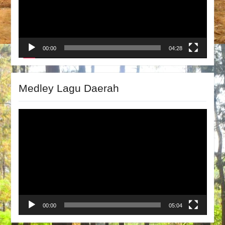
00:00
04:28
Medley Lagu Daerah
Video
Player
00:00
05:04