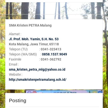
SMA Kristen PETRA Malang
Alamat :
Jl. Prof. Moh. Yamin, S
.H. No. 53
Kota Malang, Jawa Timur, 65118
Telepon (TU) :
0341-323413
Telepon (WA/SMS) :
0858.1537.9049
Faximile :
0341-362792
Email :
sma_kristen_petra_mlg@yahoo.co.id
Website :
http://smakristenpetramalang.sch.id/
Posting