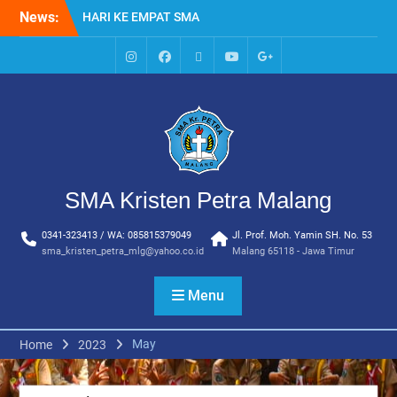
Skip
News:
HARI KE EMPAT SMA
to
KRISTEN PETRA MALANG
content
MPLS HARI KE TIGA SMA
KRISTEN PETRA MALANG
IG
Facebook
Whatsapp
Youtube
Google+
MPLS HARI KE DUA, MASA
SMA
PENGENALAN
LINGKUNGAN SEKOLAH DI
SMA KRISTEN PETRA
MALANG
PEMBUKAAN TAHUN
SMA Kristen Petra Malang
AJARAN BARU YBPK
PETRA MALANG
0341-323413 / WA: 085815379049
Jl. Prof. Moh. Yamin SH. No. 53
MPLS HARI KE 5 SMA
sma_kristen_petra_mlg@yahoo.co.id
Malang 65118 - Jawa Timur
KRISTEN PETRA MALANG
Menu
May
Home
2023