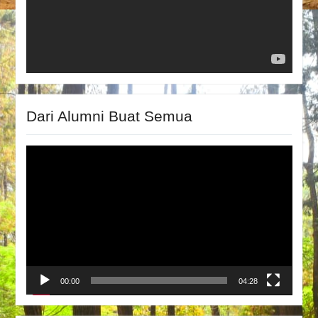
Dari Alumni Buat Semua
Video
Player
00:00
04:28