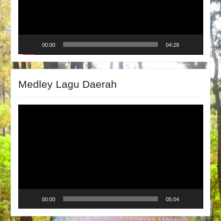
00:00
04:28
Medley Lagu Daerah
Video
Player
00:00
05:04