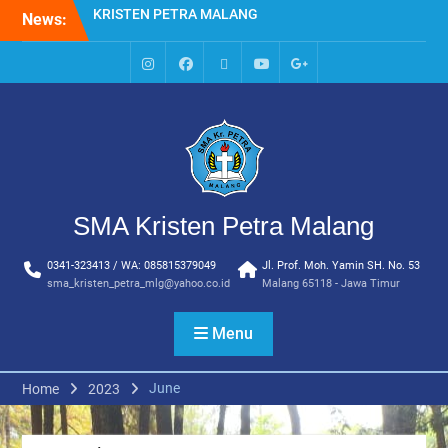
Skip
News:
HARI KE EMPAT SMA
to
KRISTEN PETRA MALANG
content
MPLS HARI KE TIGA SMA
KRISTEN PETRA MALANG
IG
Facebook
Whatsapp
Youtube
Google+
MPLS HARI KE DUA, MASA
SMA
PENGENALAN
LINGKUNGAN SEKOLAH DI
SMA KRISTEN PETRA
MALANG
PEMBUKAAN TAHUN
SMA Kristen Petra Malang
AJARAN BARU YBPK
PETRA MALANG
0341-323413 / WA: 085815379049
Jl. Prof. Moh. Yamin SH. No. 53
MPLS HARI KE 5 SMA
sma_kristen_petra_mlg@yahoo.co.id
Malang 65118 - Jawa Timur
KRISTEN PETRA MALANG
Menu
June
Home
2023