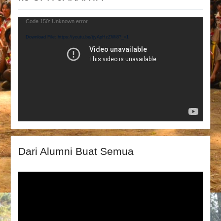
Video
Code 150: Unknown error.
Player
Download File: https://youtu.be/tjyApHzZWi8?_=1
Dari Alumni Buat Semua
Video
Player