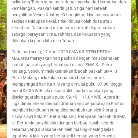
pelindung Tuhan yang melindungi mereka dari kematian dan
kemalangan. Paskah sendiri jatuh tiga hari setelah
penyaliban Yesus Kristus. Kebangkitan-Nya menawarkan
sekilas kehidupan kekal, tidak dirusak oleh dosa atau
kematian. Dalam perjanjian baru paskah digambarkan
sebagai perayaan cinta, rahmat, dan kekuatan yang
diberikan kepada kita oleh Tuhan.
Pada hari senin, 17 April 2023 SMA KRISTEN PETRA
MALANG merayakan hari paskah dengan melaksanakan
ibadah paskah yang bertempat di aula SMA Kr. Petra
Malang. Sebelum melaksanakan ibadah paskah SMA Kr.
Petra Malang melakukan upacara bendera untuk
memperingati hari Kartini yang dimulai pukul 07.00 hingga
pukul 07.36 WIB lalu disusul oleh ibadah paskah yang
diselenggarakan pada pukul 09.40 – 11.04 WIB. Acara ini
juga dimeriahkan dengan drama yang berjudul salib Kristus
memberi kehidupan yang dibersembahkan oleh 9 orang
siswa siswi SMA Kr. Petra Malang. Perayaan paskah di SMA
kr. Petra Malang diakhiri dengan berbagi kasih kepada
sesama yang dilaksanakan oleh masing-masing kelas,
tepatnya 4 kelas yang berbagi di tempat yang berbeda.