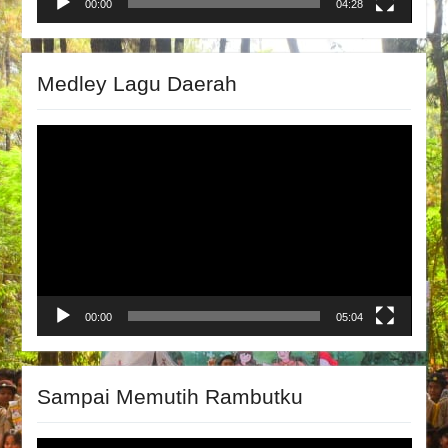
00:00
04:28
Medley Lagu Daerah
Video
Player
00:00
05:04
Sampai Memutih Rambutku
Video