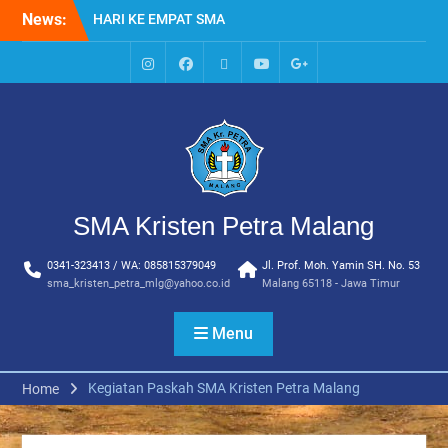
Skip
News:
HARI KE EMPAT SMA
to
KRISTEN PETRA MALANG
content
MPLS HARI KE TIGA SMA
KRISTEN PETRA MALANG
IG
Facebook
Whatsapp
Youtube
Google+
MPLS HARI KE DUA, MASA
SMA
PENGENALAN
LINGKUNGAN SEKOLAH DI
SMA KRISTEN PETRA
MALANG
PEMBUKAAN TAHUN
SMA Kristen Petra Malang
AJARAN BARU YBPK
PETRA MALANG
0341-323413 / WA: 085815379049
Jl. Prof. Moh. Yamin SH. No. 53
MPLS HARI KE 5 SMA
sma_kristen_petra_mlg@yahoo.co.id
Malang 65118 - Jawa Timur
KRISTEN PETRA MALANG
Menu
Kegiatan Paskah SMA Kristen Petra Malang
Home