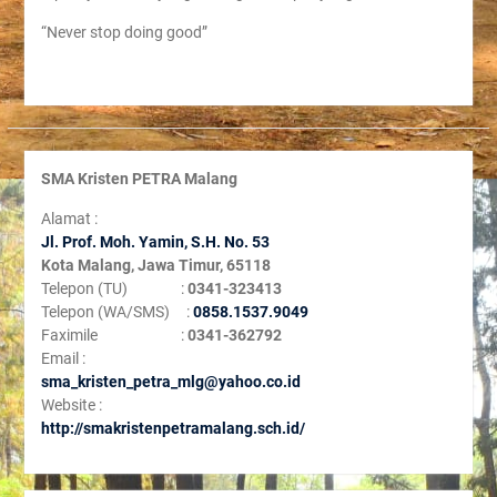
“Never stop doing good”
SMA Kristen PETRA Malang
Alamat :
Jl. Prof. Moh. Yamin, S
.H. No. 53
Kota Malang, Jawa Timur, 65118
Telepon (TU) :
0341-323413
Telepon (WA/SMS) :
0858.1537.9049
Faximile :
0341-362792
Email :
sma_kristen_petra_mlg@yahoo.co.id
Website :
http://smakristenpetramalang.sch.id/