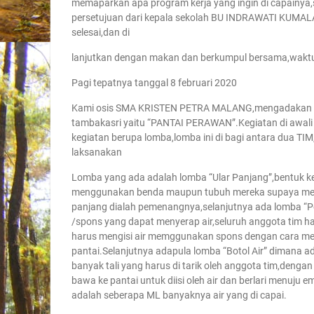
memaparkan apa program kerja yang ingin di capainya,se
persetujuan dari kepala sekolah BU INDRAWATI KUMALA
selesai,dan di
lanjutkan dengan makan dan berkumpul bersama,waktu 
Pagi tepatnya tanggal 8 februari 2020
Kami osis SMA KRISTEN PETRA MALANG,mengadakan out
tambakasri yaitu “PANTAI PERAWAN”.Kegiatan di awali 
kegiatan berupa lomba,lomba ini di bagi antara dua TI
laksanakan
Lomba yang ada adalah lomba “Ular Panjang”,bentuk k
menggunakan benda maupun tubuh mereka supaya menjad
panjang dialah pemenangnya,selanjutnya ada lomba “Per
/spons yang dapat menyerap air,seluruh anggota tim ha
harus mengisi air memggunakan spons dengan cara mele
pantai.Selanjutnya adapula lomba “Botol Air” dimana ada 
banyak tali yang harus di tarik oleh anggota tim,dengan
bawa ke pantai untuk diisi oleh air dan berlari menuju
adalah seberapa ML banyaknya air yang di capai.