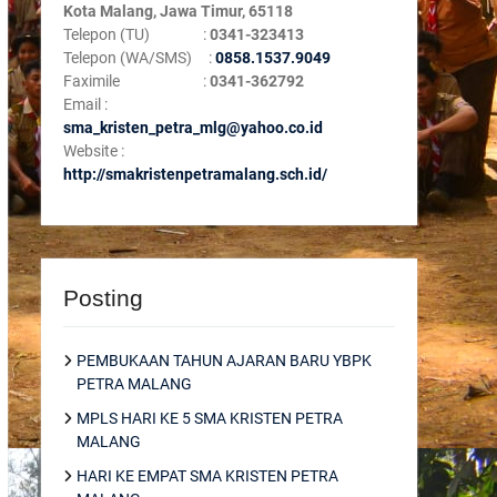
Kota Malang, Jawa Timur, 65118
Telepon (TU) :
0341-323413
Telepon (WA/SMS) :
0858.1537.9049
Faximile :
0341-362792
Email :
sma_kristen_petra_mlg@yahoo.co.id
Website :
http://smakristenpetramalang.sch.id/
Posting
PEMBUKAAN TAHUN AJARAN BARU YBPK
PETRA MALANG
MPLS HARI KE 5 SMA KRISTEN PETRA
MALANG
HARI KE EMPAT SMA KRISTEN PETRA