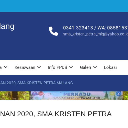
lang
0341-323413 / WA: 085815
sma_kristen_petra_mlg@yahoo.co.i
a
Kesiswaan
Info PPDB
Galeri
Lokasi
AN 2020, SMA KRISTEN PETRA MALANG
NAN 2020, SMA KRISTEN PETRA