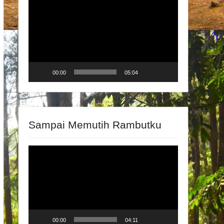
Video
Player
00:00
05:04
Sampai Memutih Rambutku
Video
Player
00:00
04:11