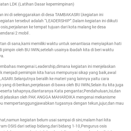
tan LDK (Latihan Dasar kepemimpinan)
 ini di selenggarakan di desa TAMBAKASRI l,kegiatan ini
giatan tersebut adalah “LEADERSHIP”.Dalam kegiatan ini diikuti
 osis,perjalanan ke tempat tujuan dari kota malang ke desa
ndarai 2 mobil .
tan di sana,kami memiliki waktu untuk senantiasa menyiapkan hati
 pimpin oleh BU IWIN,setelah usainya ibadah kita di beri waktu
ya.
membahas mengenai Leadership,dimana kegiatan ini menjelaskan
 menjadi pemimpin kita harus mempunyai sikap yang baik,awal
ASARI.Selanjutnya beralih ke materi yang lainnya yaitu cara
ang di berikan,penjelasan di bawa oleh BU IWIN,Selain itu kita juga
beserta tahapnya,diantaranya Kata pengantar,Pendahuluan,Isi,dan
khir di jelaskan oleh PAK ANGGA MAHARDIKA mengenai mekanisme
mpu mempertanggungjawabkan tugasnya dengan tekun,jujur,dan mau
ahat,namun kegiatan belum usai sampai di sini,malam hari kita
m OSIS dari setiap bidang,dari bidang 1-10,Pengurus osis