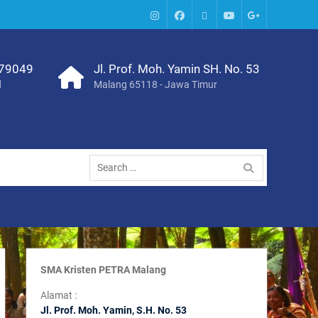
IG
Facebook
Whatsapp
Youtube
Google+
SMA
379049
Jl. Prof. Moh. Yamin SH. No. 53
d
Malang 65118 - Jawa Timur
Search
for:
SMA Kristen PETRA Malang
Alamat :
Jl. Prof. Moh. Yamin, S
.H. No. 53