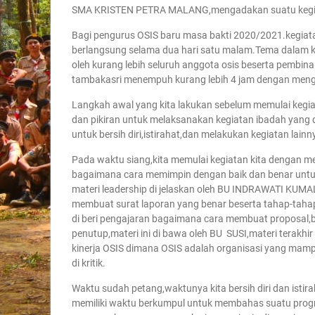
SMA KRISTEN PETRA MALANG,mengadakan suatu kegia
Bagi pengurus OSIS baru masa bakti 2020/2021.kegiatan
berlangsung selama dua hari satu malam.Tema dalam ke
oleh kurang lebih seluruh anggota osis beserta pembina
tambakasri menempuh kurang lebih 4 jam dengan menge
Langkah awal yang kita lakukan sebelum memulai kegia
dan pikiran untuk melaksanakan kegiatan ibadah yang di
untuk bersih diri,istirahat,dan melakukan kegiatan lainn
Pada waktu siang,kita memulai kegiatan kita dengan 
bagaimana cara memimpin dengan baik dan benar untuk
materi leadership di jelaskan oleh BU INDRAWATI KUMAL
membuat surat laporan yang benar beserta tahap-tahap y
di beri pengajaran bagaimana cara membuat proposal,
penutup,materi ini di bawa oleh BU SUSI,materi tera
kinerja OSIS dimana OSIS adalah organisasi yang ma
di kritik.
Waktu sudah petang,waktunya kita bersih diri dan istir
memiliki waktu berkumpul untuk membahas suatu progra