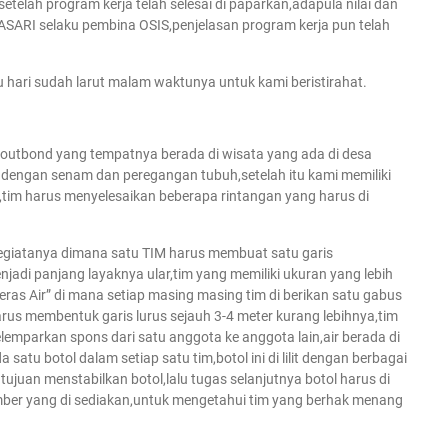
telah program kerja telah selesai di paparkan,adapula nilai dan
SARI selaku pembina OSIS,penjelasan program kerja pun telah
hari sudah larut malam waktunya untuk kami beristirahat.
bond yang tempatnya berada di wisata yang ada di desa
dengan senam dan peregangan tubuh,setelah itu kami memiliki
M,tim harus menyelesaikan beberapa rintangan yang harus di
egiatanya dimana satu TIM harus membuat satu garis
i panjang layaknya ular,tim yang memiliki ukuran yang lebih
as Air” di mana setiap masing masing tim di berikan satu gabus
rus membentuk garis lurus sejauh 3-4 meter kurang lebihnya,tim
mparkan spons dari satu anggota ke anggota lain,air berada di
satu botol dalam setiap satu tim,botol ini di lilit dengan berbagai
 tujuan menstabilkan botol,lalu tugas selanjutnya botol harus di
 ember yang di sediakan,untuk mengetahui tim yang berhak menang