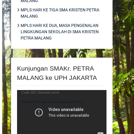
MALANG
MPLS HARI KE TIGA SMA KRISTEN PETRA
MALANG
MPLS HARI KE DUA, MASA PENGENALAN
LINGKUNGAN SEKOLAH DI SMA KRISTEN
PETRA MALANG
Kunjungan SMAKr. PETRA
MALANG ke UPH JAKARTA
Video
Code 150: Unknown error.
Player
Download File: https://youtu.be/tjyApHzZWi8?_=1