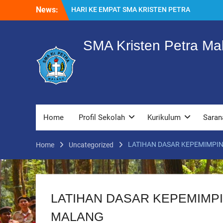
Skip
MALANG
News:
to
MPLS HARI KE TIGA SMA KRISTEN PETRA
content
MALANG
MPLS HARI KE DUA, MASA PENGENALAN
SMA Kristen Petra Ma
LINGKUNGAN SEKOLAH DI SMA KRISTEN
PETRA MALANG
PEMBUKAAN TAHUN AJARAN BARU YBPK
PETRA MALANG
MPLS HARI KE 5 SMA KRISTEN PETRA
MALANG
Home
Profil Sekolah
Kurikulum
Saran
LATIHAN DASAR KEPEMIMPIN
Home
Uncategorized
LATIHAN DASAR KEPEMIMPI
MALANG