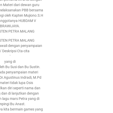
 Materi dari dewan guru
 melaksanakan PBB bersama
ngi oleh Kapten Mujiono.S.H
anggotanya HUBDAM V
BRAWIJAYA.
STEN PETRA MALANG
STEN PETRA MALANG
 awali dengan penyampaian
 `Deskripsi Cta-cita
`
yang di
eh Bu Susi dan Bu Sustin.
u ada penyampaian materi
 Dr.Agustinus Indradi, M.Pd
materi tidak lupa Osis
an diri seperti nama dan
g dan di lanjutkan dengan
 lagu mars Petra yang di
pingi Bu Anast.
nya kita bermain games yang