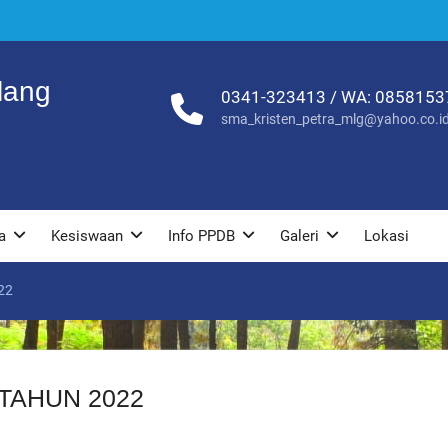
lang
0341-323413 / WA: 085815
sma_kristen_petra_mlg@yahoo.co.i
a
Kesiswaan
Info PPDB
Galeri
Lokasi
22
TAHUN 2022