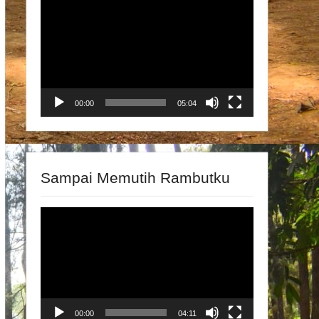
Video
Player
00:00
05:04
Sampai Memutih Rambutku
Video
Player
00:00
04:11