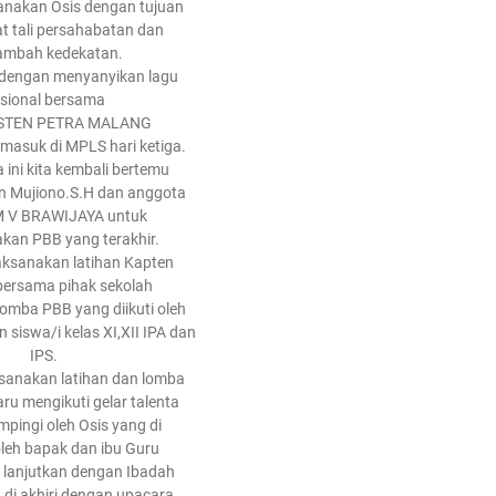
anakan Osis dengan tujuan
 tali persahabatan dan
mbah kedekatan.
i dengan menyanyikan lagu
sional bersama
STEN PETRA MALANG
 masuk di MPLS hari ketiga.
a ini kita kembali bertemu
n Mujiono.S.H dan anggota
 V BRAWIJAYA untuk
kan PBB yang terakhir.
aksanakan latihan Kapten
bersama pihak sekolah
mba PBB yang diikuti oleh
 siswa/i kelas XI,XII IPA dan
IPS.
sanakan latihan dan lomba
ru mengikuti gelar talenta
mpingi oleh Osis yang di
oleh bapak dan ibu Guru
di lanjutkan dengan Ibadah
 di akhiri dengan upacara