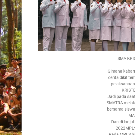
SMA KRI
Gimana kabarn
cerita dikit 
pelaksanaan
KRIST
Jadi pada saat
SMATRA melak
bersama sisw
MA
Dan di lanjut
2022MPLS 
Pada MPLS har