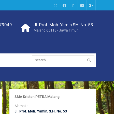
IG
Facebook
Whatsapp
Youtube
Google+
SMA
379049
Jl. Prof. Moh. Yamin SH. No. 53
d
Malang 65118 - Jawa Timur
Search
for:
SMA Kristen PETRA Malang
Alamat :
Jl. Prof. Moh. Yamin, S
.H. No. 53