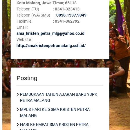
Kota Malang, Jawa Timur, 65118
Telepon (TU) :
0341-323413
Telepon (WA/SMS) :
0858.1537.9049
Faximile :
0341-362792
Email :
sma_kristen_petra_mlg@yahoo.co.id
Website :
http://smakristenpetramalang.sch.id/
Posting
PEMBUKAAN TAHUN AJARAN BARU YBPK
PETRA MALANG
MPLS HARI KE 5 SMA KRISTEN PETRA
MALANG
HARI KE EMPAT SMA KRISTEN PETRA