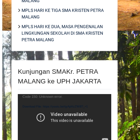
MALANG
MPLS HARI KE TIGA SMA KRISTEN PETRA
MALANG
MPLS HARI KE DUA, MASA PENGENALAN
LINGKUNGAN SEKOLAH DI SMA KRISTEN
PETRA MALANG
Kunjungan SMAKr. PETRA
MALANG ke UPH JAKARTA
Video
Code 150: Unknown error.
Player
Download File: https://youtu.be/tjyApHzZWi8?_=1