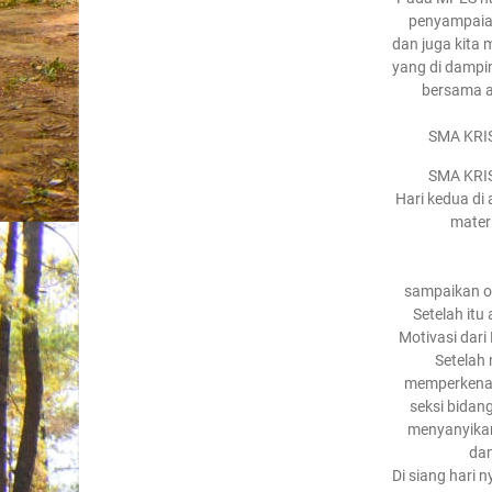
penyampaian
dan juga kita
yang di dampi
bersama 
SMA KRI
SMA KRI
Hari kedua di
materi
sampaikan ol
Setelah it
Motivasi dari
Setelah 
memperkenalk
seksi bidan
menyanyikan
dam
Di siang hari 