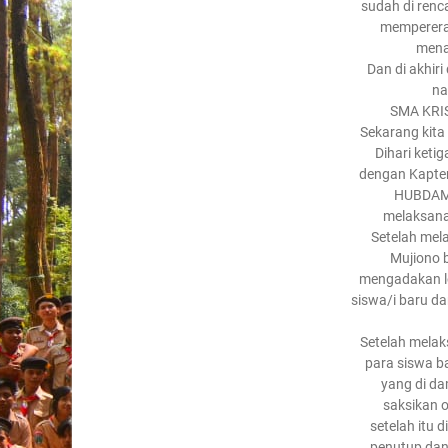
sudah di renc
mempererat
mena
Dan di akhir
na
SMA KRI
Sekarang kita
Dihari ketig
dengan Kapte
HUBDAM
melaksana
Setelah mel
Mujiono 
mengadakan lo
siswa/i baru dan
Setelah melak
para siswa ba
yang di da
saksikan 
setelah itu 
penutup dan