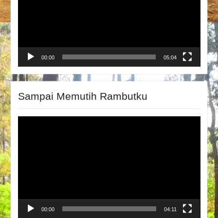
00:00
05:04
Sampai Memutih Rambutku
Video
Player
00:00
04:11