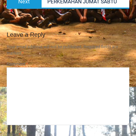
Next
PERKEMAHAN JUMAT SABTU
post:
Leave a Reply
Your email address will not be published.
Required fields are
marked
*
Comment
*
Name
*