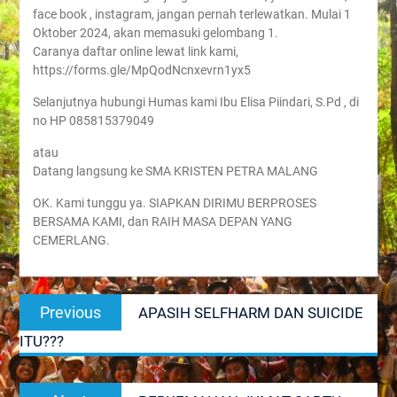
face book , instagram, jangan pernah terlewatkan. Mulai 1
Oktober 2024, akan memasuki gelombang 1.
Caranya daftar online lewat link kami,
https://forms.gle/MpQodNcnxevrn1yx5
Selanjutnya hubungi Humas kami Ibu Elisa Piindari, S.Pd , di
no HP 085815379049
atau
Datang langsung ke SMA KRISTEN PETRA MALANG
OK. Kami tunggu ya. SIAPKAN DIRIMU BERPROSES
BERSAMA KAMI, dan RAIH MASA DEPAN YANG
CEMERLANG.
Post
Previous
Previous
APASIH SELFHARM DAN SUICIDE
navigation
post:
ITU???
Next