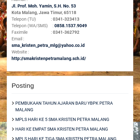
Jl. Prof. Moh. Yamin, S
.H. No. 53
Kota Malang, Jawa Timur, 65118
Telepon (TU) :
0341-323413
Telepon (WA/SMS) :
0858.1537.9049
Faximile :
0341-362792
Email :
sma_kristen_petra_mlg@yahoo.co.id
Website :
http://smakristenpetramalang.sch.id/
Posting
PEMBUKAAN TAHUN AJARAN BARU YBPK PETRA
MALANG
MPLS HARI KE 5 SMA KRISTEN PETRA MALANG
HARI KE EMPAT SMA KRISTEN PETRA MALANG
MPLS HARI KE TIGA SMA KRISTEN PETRA MALANG