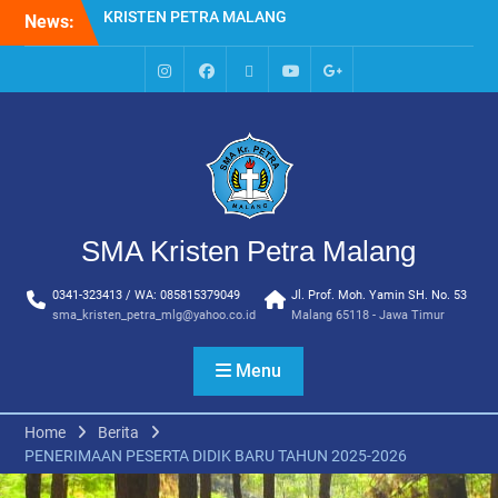
Skip
News:
HARI KE EMPAT SMA
to
KRISTEN PETRA MALANG
content
MPLS HARI KE TIGA SMA
KRISTEN PETRA MALANG
IG
Facebook
Whatsapp
Youtube
Google+
MPLS HARI KE DUA, MASA
SMA
PENGENALAN
LINGKUNGAN SEKOLAH DI
SMA KRISTEN PETRA
MALANG
PEMBUKAAN TAHUN
SMA Kristen Petra Malang
AJARAN BARU YBPK
PETRA MALANG
0341-323413 / WA: 085815379049
Jl. Prof. Moh. Yamin SH. No. 53
MPLS HARI KE 5 SMA
sma_kristen_petra_mlg@yahoo.co.id
Malang 65118 - Jawa Timur
KRISTEN PETRA MALANG
Menu
Home
Berita
PENERIMAAN PESERTA DIDIK BARU TAHUN 2025-2026