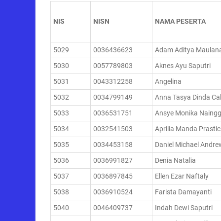
NIS
NISN
NAMA PESERTA
5029
0036436623
Adam Aditya Maulan
5030
0057789803
Aknes Ayu Saputri
5031
0043312258
Angelina
5032
0034799149
Anna Tasya Dinda Ca
5033
0036531751
Ansye Monika Naingg
5034
0032541503
Aprilia Manda Prasti
5035
0034453158
Daniel Michael Andre
5036
0036991827
Denia Natalia
5037
0036897845
Ellen Ezar Naftaly
5038
0036910524
Farista Damayanti
5040
0046409737
Indah Dewi Saputri