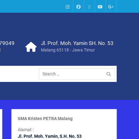
IG
Facebook
Whatsapp
Youtube
Google+
SMA
379049
Jl. Prof. Moh. Yamin SH. No. 53
d
Malang 65118 - Jawa Timur
Search
for:
SMA Kristen PETRA Malang
Alamat :
Jl. Prof. Moh. Yamin, S
.H. No. 53