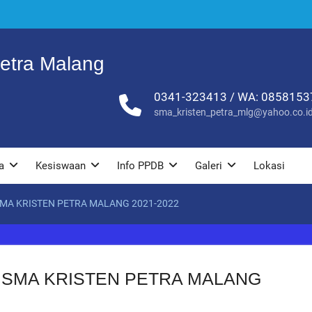
etra Malang
0341-323413 / WA: 085815
sma_kristen_petra_mlg@yahoo.co.i
a
Kesiswaan
Info PPDB
Galeri
Lokasi
A KRISTEN PETRA MALANG 2021-2022
SMA KRISTEN PETRA MALANG