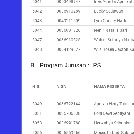
5041
0053498947
Ines Aderita Apriliant
5042
0036910289
Lucky Setiawan
5043
0049211509
Lyra Christy Halik
5044
0036991826
Nenik Natalia Sari
5047
0036910525
Wahyu Sefanya Nath
5048
0064129627
Wils Hosea Jaston K
B. Program Jurusan : IPS
NIS
NISN
NAMA PESERTA
5049
0036722144
Aprilian Heny Tuhepa
5051
0025706638
Foni Dewi Septiyani
5053
0036991788
Herwahyu Srihuning
5056
0025569266
Moses Pribadi Subag