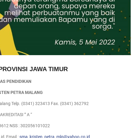
PROVINSI JAWA TIMUR
NAS PENDIDIKAN
STEN PETRA MALANG
Malang Telp. (0341) 323413 Fax. (0341) 362792
AKREDITASI ” A “
3612 NSS : 302056101022
d, Email :
sma_kristen_petra_mlg@yahoo.co.id