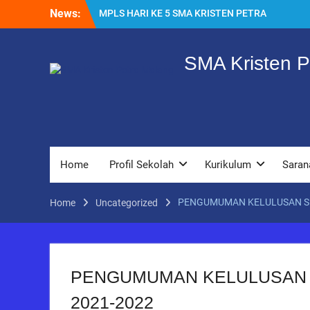
Skip
News:
MPLS HARI KE 5 SMA KRISTEN PETRA
to
MALANG
content
HARI KE EMPAT SMA KRISTEN PETRA
MALANG
SMA Kristen P
MPLS HARI KE TIGA SMA KRISTEN PETRA
MALANG
MPLS HARI KE DUA, MASA PENGENALAN
LINGKUNGAN SEKOLAH DI SMA KRISTEN
PETRA MALANG
PEMBUKAAN TAHUN AJARAN BARU YBPK
PETRA MALANG
Home
Profil Sekolah
Kurikulum
Saran
PENGUMUMAN KELULUSAN SM
Home
Uncategorized
PENGUMUMAN KELULUSAN 
2021-2022