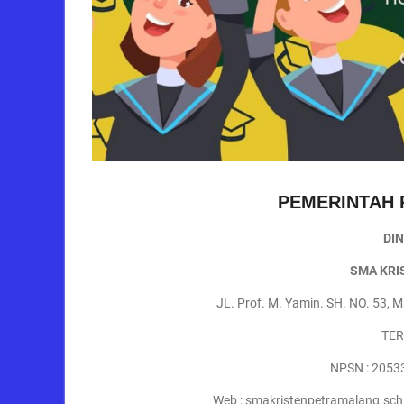
PEMERINTAH 
DI
SMA KRI
JL. Prof. M. Yamin. SH. NO. 53, 
TER
NPSN : 2053
Web : smakristenpetramalang.sch.i