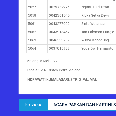
5057
0029732994
Nganti Hari Triwati
5058
0042361545
Ribka Setya Dewi
5061
0043277029
Sinta Wulansari
5062
0043913467
Tan Salomon Lungie
5063
0046533737
Wilma Banggiling
5064
0037015939
Yoga Dwi Hermanto
Malang, 5 Mei 2022
Kepala SMA Kristen Petra Malang,
INDRAWATI KUMALASARI, STP., S.Pd., MM.
Post
Previous
Previous
ACARA PASKAH DAN KARTINI 
navigation
post: