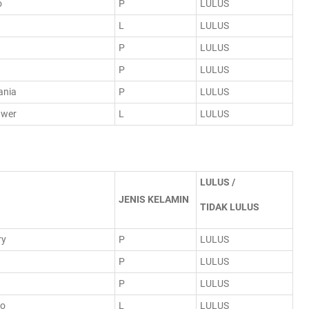
o
P
LULUS
L
LULUS
P
LULUS
P
LULUS
ania
P
LULUS
awer
L
LULUS
LULUS /
JENIS KELAMIN
TIDAK LULUS
ry
P
LULUS
P
LULUS
P
LULUS
io
L
LULUS