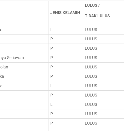
LULUS /
JENIS KELAMIN
TIDAK LULUS
a
L
LULUS
P
LULUS
P
LULUS
hya Setiawan
P
LULUS
olan
P
LULUS
cka
P
LULUS
w
L
LULUS
P
LULUS
L
LULUS
P
LULUS
P
LULUS