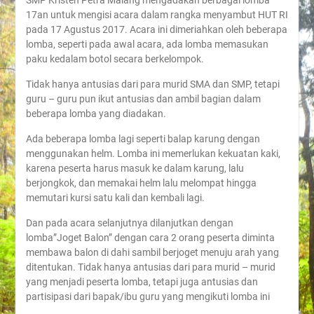
SMP Kristen Petra Malang mengadakan berbagai lomba
17an untuk mengisi acara dalam rangka menyambut HUT RI
pada 17 Agustus 2017. Acara ini dimeriahkan oleh beberapa
lomba, seperti pada awal acara, ada lomba memasukan
paku kedalam botol secara berkelompok.
Tidak hanya antusias dari para murid SMA dan SMP, tetapi
guru – guru pun ikut antusias dan ambil bagian dalam
beberapa lomba yang diadakan.
Ada beberapa lomba lagi seperti balap karung dengan
menggunakan helm. Lomba ini memerlukan kekuatan kaki,
karena peserta harus masuk ke dalam karung, lalu
berjongkok, dan memakai helm lalu melompat hingga
memutari kursi satu kali dan kembali lagi.
Dan pada acara selanjutnya dilanjutkan dengan
lomba”Joget Balon” dengan cara 2 orang peserta diminta
membawa balon di dahi sambil berjoget menuju arah yang
ditentukan. Tidak hanya antusias dari para murid – murid
yang menjadi peserta lomba, tetapi juga antusias dan
partisipasi dari bapak/ibu guru yang mengikuti lomba ini