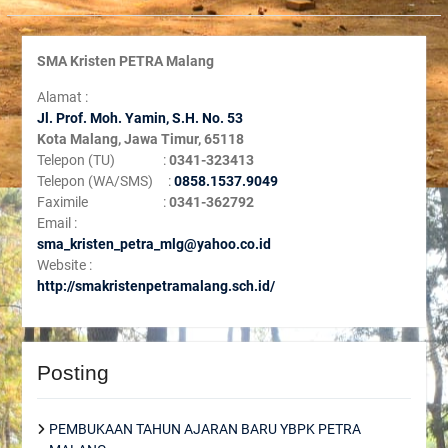
SMA Kristen PETRA Malang
Alamat :
Jl. Prof. Moh. Yamin, S
.H. No. 53
Kota Malang, Jawa Timur, 65118
Telepon (TU) :
0341-323413
Telepon (WA/SMS) :
0858.1537.9049
Faximile :
0341-362792
Email :
sma_kristen_petra_mlg@yahoo.co.id
Website :
http://smakristenpetramalang.sch.id/
Posting
PEMBUKAAN TAHUN AJARAN BARU YBPK PETRA