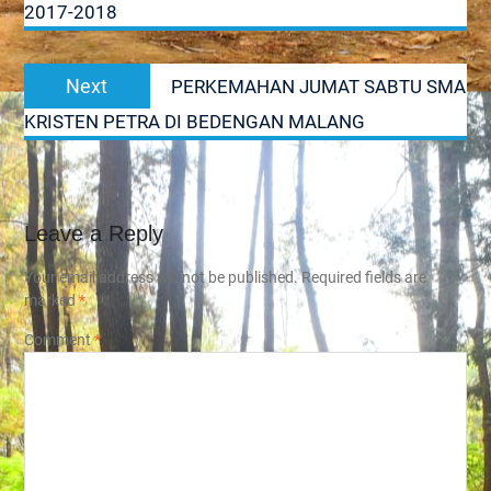
2017-2018
Next
Next
PERKEMAHAN JUMAT SABTU SMA
post:
KRISTEN PETRA DI BEDENGAN MALANG
Leave a Reply
Your email address will not be published.
Required fields are
marked
*
Comment
*