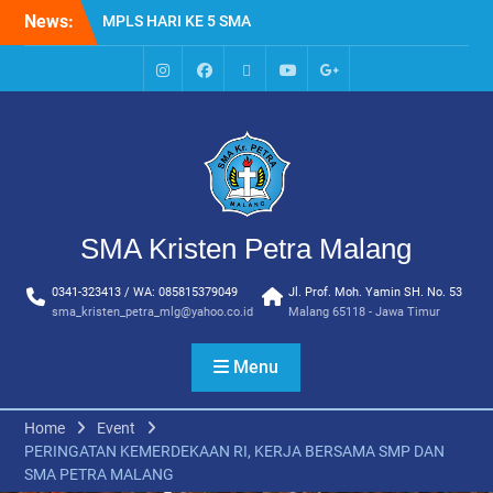
KRISTEN PETRA MALANG
Skip
News:
HARI KE EMPAT SMA
to
KRISTEN PETRA MALANG
content
MPLS HARI KE TIGA SMA
IG
Facebook
Whatsapp
Youtube
Google+
KRISTEN PETRA MALANG
SMA
MPLS HARI KE DUA, MASA
PENGENALAN
LINGKUNGAN SEKOLAH DI
SMA KRISTEN PETRA
MALANG
PEMBUKAAN TAHUN
SMA Kristen Petra Malang
AJARAN BARU YBPK
PETRA MALANG
0341-323413 / WA: 085815379049
Jl. Prof. Moh. Yamin SH. No. 53
sma_kristen_petra_mlg@yahoo.co.id
Malang 65118 - Jawa Timur
Menu
Home
Event
PERINGATAN KEMERDEKAAN RI, KERJA BERSAMA SMP DAN
SMA PETRA MALANG