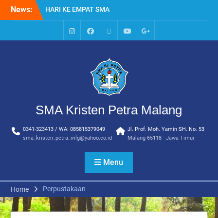
Skip
News:
HARI KE EMPAT SMA
to
KRISTEN PETRA MALANG
content
MPLS HARI KE TIGA SMA
KRISTEN PETRA MALANG
IG
Facebook
Whatsapp
Youtube
Google+
MPLS HARI KE DUA, MASA
SMA
PENGENALAN
LINGKUNGAN SEKOLAH DI
SMA KRISTEN PETRA
MALANG
PEMBUKAAN TAHUN
SMA Kristen Petra Malang
AJARAN BARU YBPK
PETRA MALANG
0341-323413 / WA: 085815379049
Jl. Prof. Moh. Yamin SH. No. 53
MPLS HARI KE 5 SMA
sma_kristen_petra_mlg@yahoo.co.id
Malang 65118 - Jawa Timur
KRISTEN PETRA MALANG
Menu
Perpustakaan
Home