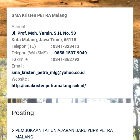
SMA Kristen PETRA Malang
Alamat :
Jl. Prof. Moh. Yamin, S
.H. No. 53
Kota Malang, Jawa Timur, 65118
Telepon (TU) :
0341-323413
Telepon (WA/SMS) :
0858.1537.9049
Faximile :
0341-362792
Email :
sma_kristen_petra_mlg@yahoo.co.id
Website :
http://smakristenpetramalang.sch.id/
Posting
PEMBUKAAN TAHUN AJARAN BARU YBPK PETRA
MALANG