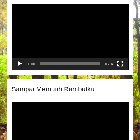
Video
Player
00:00
05:04
Sampai Memutih Rambutku
Video
Player