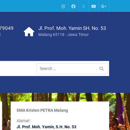
IG
Facebook
Whatsapp
Youtube
Google+
SMA
379049
Jl. Prof. Moh. Yamin SH. No. 53
d
Malang 65118 - Jawa Timur
Search
for:
SMA Kristen PETRA Malang
Alamat :
Jl. Prof. Moh. Yamin, S
.H. No. 53