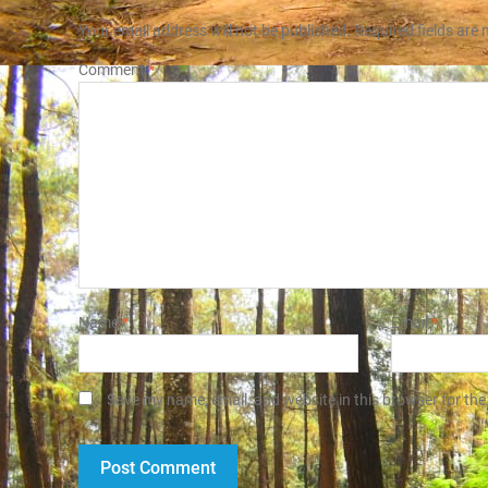
Your email address will not be published.
Required fields are
Comment
*
Name
*
Email
*
Save my name, email, and website in this browser for the