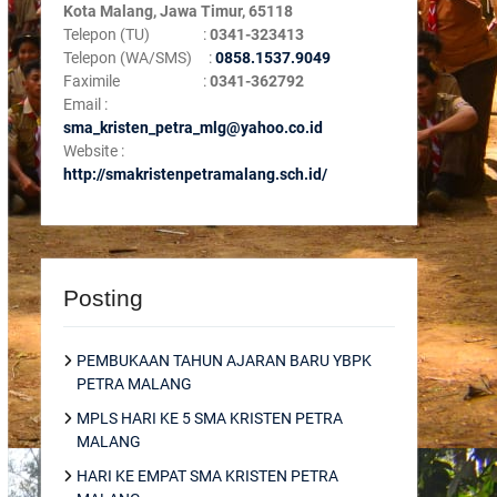
Kota Malang, Jawa Timur, 65118
Telepon (TU) :
0341-323413
Telepon (WA/SMS) :
0858.1537.9049
Faximile :
0341-362792
Email :
sma_kristen_petra_mlg@yahoo.co.id
Website :
http://smakristenpetramalang.sch.id/
Posting
PEMBUKAAN TAHUN AJARAN BARU YBPK
PETRA MALANG
MPLS HARI KE 5 SMA KRISTEN PETRA
MALANG
HARI KE EMPAT SMA KRISTEN PETRA