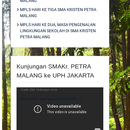
MALANG
MPLS HARI KE TIGA SMA KRISTEN PETRA
MALANG
MPLS HARI KE DUA, MASA PENGENALAN
LINGKUNGAN SEKOLAH DI SMA KRISTEN
PETRA MALANG
Kunjungan SMAKr. PETRA
MALANG ke UPH JAKARTA
Video
Code 150: Unknown error.
Player
Download File: https://youtu.be/tjyApHzZWi8?_=1