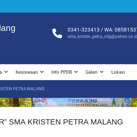
lang
0341-323413 / WA: 085815
sma_kristen_petra_mlg@yahoo.co.i
a
Kesiswaan
Info PPDB
Galeri
Lokasi
RISTEN PETRA MALANG
R” SMA KRISTEN PETRA MALANG