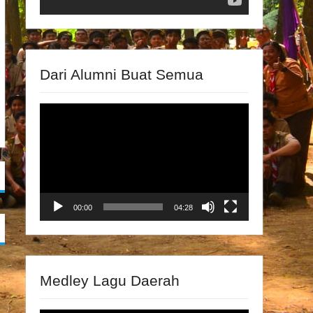
Dari Alumni Buat Semua
Video
Player
00:00
04:28
Medley Lagu Daerah