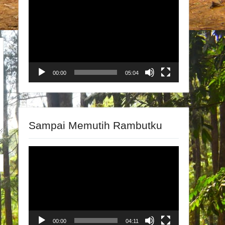
Video
Player
00:00
05:04
Sampai Memutih Rambutku
Video
Player
00:00
04:11