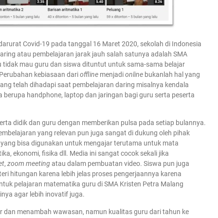
darurat Covid-19 pada tanggal 16 Maret 2020, sekolah di Indonesia
aring atau pembelajaran jarak jauh salah satunya adalah SMA
u tidak mau guru dan siswa dituntut untuk sama-sama belajar
 Perubahan kebiasaan dari
offline
menjadi
online
bukanlah hal yang
ang telah dihadapi saat pembelajaran daring misalnya kendala
 berupa handphone, laptop dan jaringan bagi guru serta peserta
serta didik dan guru dengan memberikan pulsa pada setiap bulannya.
mbelajaran yang relevan pun juga sangat di dukung oleh pihak
 yang bisa digunakan untuk mengajar terutama untuk mata
 ekonomi, fisika dll. Media ini sangat cocok sekali jika
et
,
zoom meeting
atau dalam pembuatan video. Siswa pun juga
i hitungan karena lebih jelas proses pengerjaannya karena
 untuk pelajaran matematika guru di SMA Kristen Petra Malang
ya agar lebih inovatif juga.
ajar dan menambah wawasan, namun kualitas guru dari tahun ke