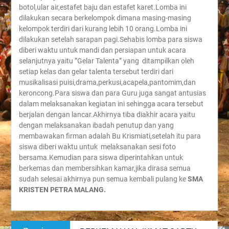
botol,ular air,estafet baju dan estafet karet.Lomba ini
dilakukan secara berkelompok dimana masing-masing
kelompok terdiri dari kurang lebih 10 orang.Lomba ini
dilakukan setelah sarapan pagi.Sehabis lomba para siswa
diberi waktu untuk mandi dan persiapan untuk acara
selanjutnya yaitu ”Gelar Talenta” yang ditampilkan oleh
setiap kelas dan gelar talenta tersebut terdiri dari
musikalisasi puisi,drama,perkusi,acapela,pantomim,dan
keroncong.Para siswa dan para Guru juga sangat antusias
dalam melaksanakan kegiatan ini sehingga acara tersebut
berjalan dengan lancar.Akhirnya tiba diakhir acara yaitu
dengan melaksanakan ibadah penutup dan yang
membawakan firman adalah Bu Krismiati,setelah itu para
siswa diberi waktu untuk melaksanakan sesi foto
bersama.Kemudian para siswa diperintahkan untuk
berkemas dan membersihkan kamar,jika dirasa semua
sudah selesai akhirnya pun semua kembali pulang ke
SMA
KRISTEN PETRA MALANG.
Post
Previous