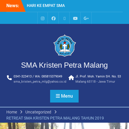
Skip
News:
MPLS HARI KE TIGA SMA
to
KRISTEN PETRA MALANG
content
MPLS HARI KE DUA, MASA
PENGENALAN
IG
Facebook
Whatsapp
Youtube
Google+
LINGKUNGAN SEKOLAH DI
SMA
SMA KRISTEN PETRA
MALANG
PEMBUKAAN TAHUN
AJARAN BARU YBPK
PETRA MALANG
SMA Kristen Petra Malang
MPLS HARI KE 5 SMA
KRISTEN PETRA MALANG
0341-323413 / WA: 085815379049
Jl. Prof. Moh. Yamin SH. No. 53
HARI KE EMPAT SMA
sma_kristen_petra_mlg@yahoo.co.id
Malang 65118 - Jawa Timur
KRISTEN PETRA MALANG
Menu
Home
Uncategorized
RETREAT SMA KRISTEN PETRA MALANG TAHUN 2019