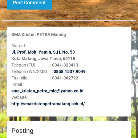
SMA Kristen PETRA Malang
Alamat :
Jl. Prof. Moh. Yamin, S
.H. No. 53
Kota Malang, Jawa Timur, 65118
Telepon (TU) :
0341-323413
Telepon (WA/SMS) :
0858.1537.9049
Faximile :
0341-362792
Email :
sma_kristen_petra_mlg@yahoo.co.id
Website :
http://smakristenpetramalang.sch.id/
Posting