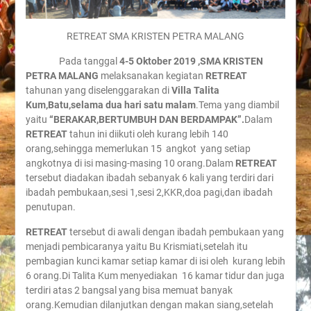
RETREAT SMA KRISTEN PETRA MALANG
Pada tanggal
4-5 Oktober 2019 ,SMA KRISTEN
PETRA MALANG
melaksanakan kegiatan
RETREAT
tahunan yang diselenggarakan di
Villa Talita
Kum,Batu,selama dua hari satu malam
.Tema yang diambil
yaitu
“BERAKAR,BERTUMBUH DAN BERDAMPAK”.
Dalam
RETREAT
tahun ini diikuti oleh kurang lebih 140
orang,sehingga memerlukan 15 angkot yang setiap
angkotnya di isi masing-masing 10 orang.Dalam
RETREAT
tersebut diadakan ibadah sebanyak 6 kali yang terdiri dari
ibadah pembukaan,sesi 1,sesi 2,KKR,doa pagi,dan ibadah
penutupan.
RETREAT
tersebut di awali dengan ibadah pembukaan yang
menjadi pembicaranya yaitu Bu Krismiati,setelah itu
pembagian kunci kamar setiap kamar di isi oleh kurang lebih
6 orang.Di Talita Kum menyediakan 16 kamar tidur dan juga
terdiri atas 2 bangsal yang bisa memuat banyak
orang.Kemudian dilanjutkan dengan makan siang,setelah