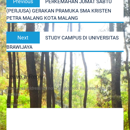
Previous
PERKEMAHAN JUMAT SABTU
navigation
post:
(PERJUSA) GERAKAN PRAMUKA SMA KRISTEN
PETRA MALANG KOTA MALANG
Next
Next
STUDY CAMPUS DI UNIVERSITAS
post:
BRAWIJAYA
Leave a Reply
Your email address will not be published.
Required fields are
marked
*
Comment
*