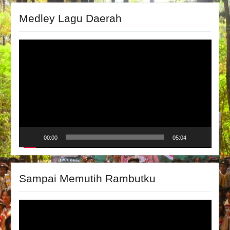
Medley Lagu Daerah
Video
Player
00:00
05:04
Sampai Memutih Rambutku
Video
Player