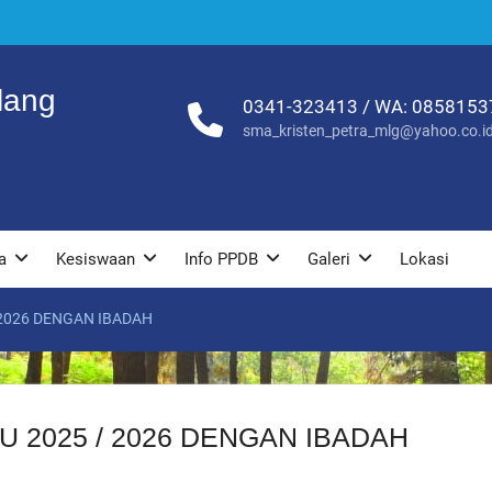
lang
0341-323413 / WA: 085815
sma_kristen_petra_mlg@yahoo.co.i
a
Kesiswaan
Info PPDB
Galeri
Lokasi
2026 DENGAN IBADAH
 2025 / 2026 DENGAN IBADAH