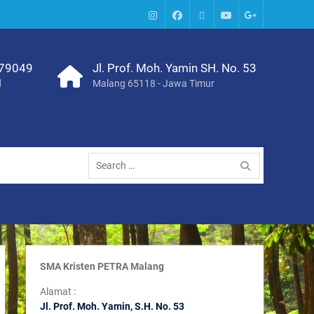
IG
Facebook
Whatsapp
Youtube
Google+
SMA
379049
Jl. Prof. Moh. Yamin SH. No. 53
d
Malang 65118 - Jawa Timur
Search
for:
SMA Kristen PETRA Malang
Alamat :
Jl. Prof. Moh. Yamin, S
.H. No. 53