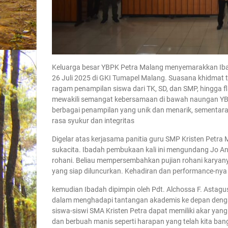
Keluarga besar YBPK Petra Malang menyemarakkan Ib
26 Juli 2025 di GKI Tumapel Malang. Suasana khidmat t
ragam penampilan siswa dari TK, SD, dan SMP, hingga 
mewakili semangat kebersamaan di bawah naungan YB
berbagai penampilan yang unik dan menarik, sementar
rasa syukur dan integritas
Digelar atas kerjasama panitia guru SMP Kristen Petr
sukacita. Ibadah pembukaan kali ini mengundang Jo And
rohani. Beliau mempersembahkan pujian rohani karyany
yang siap diluncurkan. Kehadiran dan performance-ny
kemudian Ibadah dipimpin oleh Pdt. Alchossa F. Astagu
dalam menghadapi tantangan akademis ke depan denga
siswa-siswi SMA Kristen Petra dapat memiliki akar yan
dan berbuah manis seperti harapan yang telah kita ba