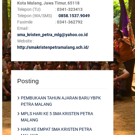
Kota Malang, Jawa Timur, 65118
Telepon (TU) :
0341-323413
Telepon (WA/SMS) :
0858.1537.9049
Faximile :
0341-362792
Email :
sma_kristen_petra_mlg@yahoo.co.id
Website :
http://smakristenpetramalang.sch.id/
Posting
PEMBUKAAN TAHUN AJARAN BARU YBPK
PETRA MALANG
MPLS HARI KE 5 SMA KRISTEN PETRA
MALANG
HARI KE EMPAT SMA KRISTEN PETRA