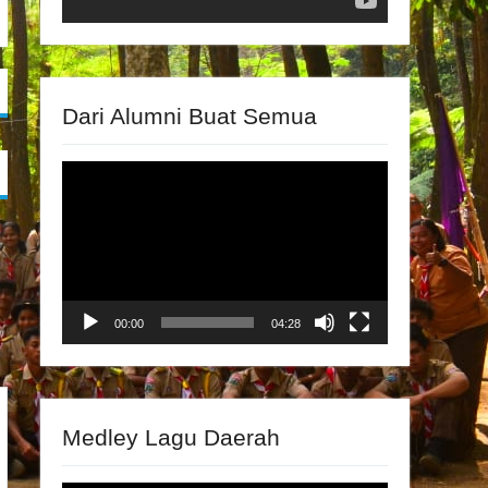
Dari Alumni Buat Semua
Video
Player
00:00
04:28
Medley Lagu Daerah