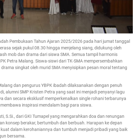
adah Pembukaan Tahun Ajaran 2025/2026 pada hari jumat tanggal
erasa sejak pukul 08.30 hingga menjelang siang, didukung oleh
flash mob dan drama dari siswa SMA. Semua tampil harmonis
PK Petra Malang. Siswa-siswi dari TK-SMA mempersembahkan
a drama singkat oleh murid SMA menyisipkan pesan moral tentang
a Malang dan pengurus YBPK ibadah dilaksanakan dengan penuh
i, alumni SMP Kristen Petra yang saat ini menjadi penyanyi lagu
a dan secara eksklusif memperkenalkan single rohani terbarunya
a membawa inspirasi mendalam bagi para siswa.
sti, S.Si., dari GKI Tumapel yang mengarahkan doa dan renungan
n konsep berakar, bertumbuh dan berbuah. Harapan ke depan
g kuat dalam kerohaniannya dan tumbuh menjadi pribadi yang baik
ngun bersama.