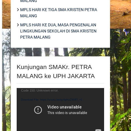
MALANG
MPLS HARI KE TIGA SMA KRISTEN PETRA
MALANG
MPLS HARI KE DUA, MASA PENGENALAN
LINGKUNGAN SEKOLAH DI SMA KRISTEN
PETRA MALANG
Kunjungan SMAKr. PETRA
MALANG ke UPH JAKARTA
Video
Code 150: Unknown error.
Player
Download File: https://youtu.be/tjyApHzZWi8?_=1