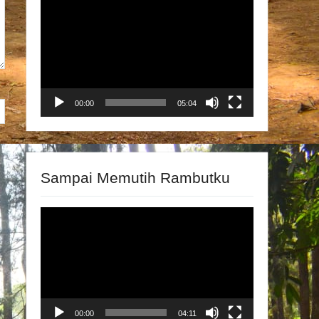
Video
Player
00:00
05:04
Sampai Memutih Rambutku
Video
Player
00:00
04:11