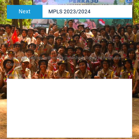
Next
Next
MPLS 2023/2024
post:
Leave a Reply
Your email address will not be published.
Required fields are
marked
*
Comment
*