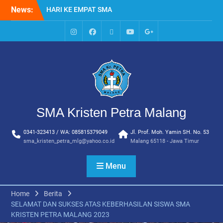
Skip
News:
HARI KE EMPAT SMA
to
KRISTEN PETRA MALANG
content
MPLS HARI KE TIGA SMA
KRISTEN PETRA MALANG
IG
Facebook
Whatsapp
Youtube
Google+
MPLS HARI KE DUA, MASA
SMA
PENGENALAN
LINGKUNGAN SEKOLAH DI
SMA KRISTEN PETRA
MALANG
PEMBUKAAN TAHUN
SMA Kristen Petra Malang
AJARAN BARU YBPK
PETRA MALANG
0341-323413 / WA: 085815379049
Jl. Prof. Moh. Yamin SH. No. 53
MPLS HARI KE 5 SMA
sma_kristen_petra_mlg@yahoo.co.id
Malang 65118 - Jawa Timur
KRISTEN PETRA MALANG
Menu
Home
Berita
SELAMAT DAN SUKSES ATAS KEBERHASILAN SISWA SMA
KRISTEN PETRA MALANG 2023