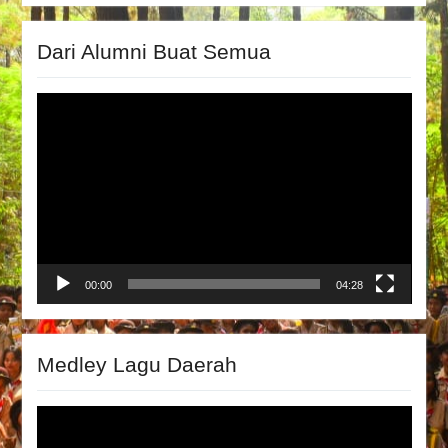
Dari Alumni Buat Semua
Video
Player
00:00
04:28
Medley Lagu Daerah
Video
Player