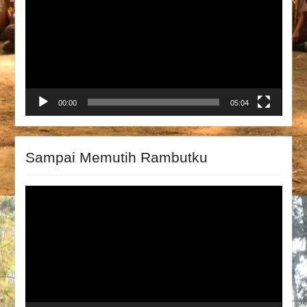
00:00
05:04
Sampai Memutih Rambutku
Video
Player