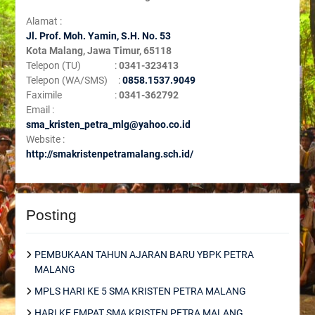
Alamat :
Jl. Prof. Moh. Yamin, S
.H. No. 53
Kota Malang, Jawa Timur, 65118
Telepon (TU) :
0341-323413
Telepon (WA/SMS) :
0858.1537.9049
Faximile :
0341-362792
Email :
sma_kristen_petra_mlg@yahoo.co.id
Website :
http://smakristenpetramalang.sch.id/
Posting
PEMBUKAAN TAHUN AJARAN BARU YBPK PETRA
MALANG
MPLS HARI KE 5 SMA KRISTEN PETRA MALANG
HARI KE EMPAT SMA KRISTEN PETRA MALANG