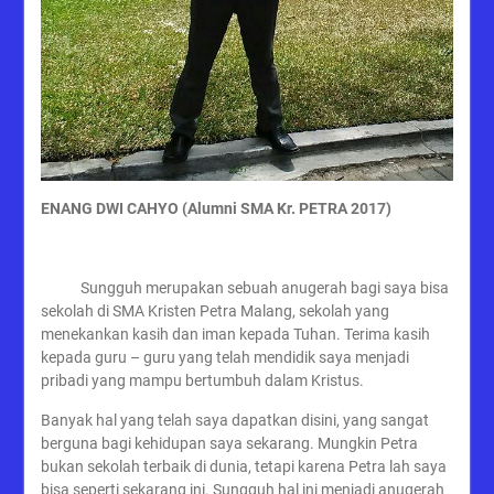
ENANG DWI CAHYO (Alumni SMA Kr. PETRA 2017)
Sungguh merupakan sebuah anugerah bagi saya bisa
sekolah di SMA Kristen Petra Malang, sekolah yang
menekankan kasih dan iman kepada Tuhan. Terima kasih
kepada guru – guru yang telah mendidik saya menjadi
pribadi yang mampu bertumbuh dalam Kristus.
Banyak hal yang telah saya dapatkan disini, yang sangat
berguna bagi kehidupan saya sekarang. Mungkin Petra
bukan sekolah terbaik di dunia, tetapi karena Petra lah saya
bisa seperti sekarang ini. Sungguh hal ini menjadi anugerah