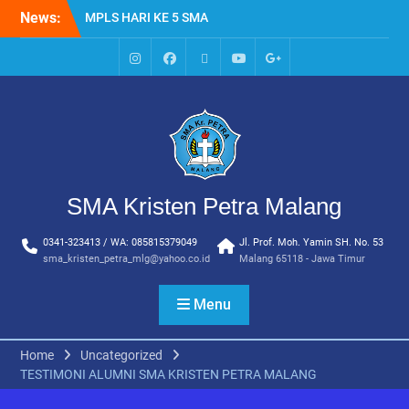
Skip
News:
MPLS HARI KE 5 SMA
to
KRISTEN PETRA MALANG
content
HARI KE EMPAT SMA
KRISTEN PETRA MALANG
IG
Facebook
Whatsapp
Youtube
Google+
MPLS HARI KE TIGA SMA
SMA
KRISTEN PETRA MALANG
MPLS HARI KE DUA, MASA
PENGENALAN
LINGKUNGAN SEKOLAH DI
SMA KRISTEN PETRA
SMA Kristen Petra Malang
MALANG
PEMBUKAAN TAHUN
0341-323413 / WA: 085815379049
Jl. Prof. Moh. Yamin SH. No. 53
AJARAN BARU YBPK
sma_kristen_petra_mlg@yahoo.co.id
Malang 65118 - Jawa Timur
PETRA MALANG
Menu
Home
Uncategorized
TESTIMONI ALUMNI SMA KRISTEN PETRA MALANG