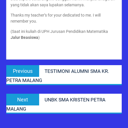
yang tidak akan saya lupakan selamanya.
Thanks my teacher’s for your dedicated to me. I will
remember you.
(Saat ini kuliah di UPH Jurusan Pendidikan Matematika
Jalur Beasiswa
)
Post
Previous
Previous
TESTIMONI ALUMNI SMA KR.
navigation
post:
PETRA MALANG
Next
Next
UNBK SMA KRISTEN PETRA
post:
MALANG