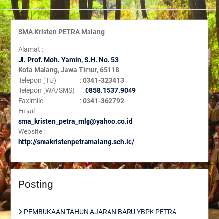
SMA Kristen PETRA Malang
Alamat :
Jl. Prof. Moh. Yamin, S
.H. No. 53
Kota Malang, Jawa Timur, 65118
Telepon (TU) :
0341-323413
Telepon (WA/SMS) :
0858.1537.9049
Faximile :
0341-362792
Email :
sma_kristen_petra_mlg@yahoo.co.id
Website :
http://smakristenpetramalang.sch.id/
Posting
PEMBUKAAN TAHUN AJARAN BARU YBPK PETRA