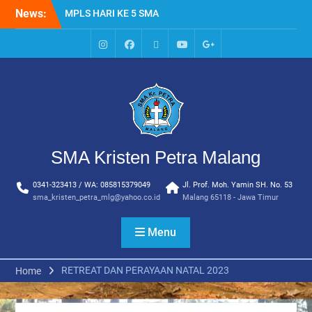
Skip
News:
MPLS HARI KE 5 SMA
to
KRISTEN PETRA MALANG
content
HARI KE EMPAT SMA
KRISTEN PETRA MALANG
IG
Facebook
Whatsapp
Youtube
Google+
MPLS HARI KE TIGA SMA
SMA
KRISTEN PETRA MALANG
MPLS HARI KE DUA, MASA
PENGENALAN
LINGKUNGAN SEKOLAH DI
SMA KRISTEN PETRA
SMA Kristen Petra Malang
MALANG
PEMBUKAAN TAHUN
0341-323413 / WA: 085815379049
Jl. Prof. Moh. Yamin SH. No. 53
AJARAN BARU YBPK
sma_kristen_petra_mlg@yahoo.co.id
Malang 65118 - Jawa Timur
PETRA MALANG
Menu
RETREAT DAN PERAYAAN NATAL 2023
Home