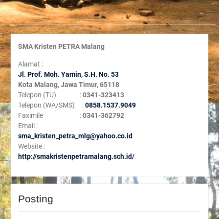
SMA Kristen PETRA Malang
Alamat :
Jl. Prof. Moh. Yamin, S
.H. No. 53
Kota Malang, Jawa Timur, 65118
Telepon (TU) :
0341-323413
Telepon (WA/SMS) :
0858.1537.9049
Faximile :
0341-362792
Email :
sma_kristen_petra_mlg@yahoo.co.id
Website :
http://smakristenpetramalang.sch.id/
Posting