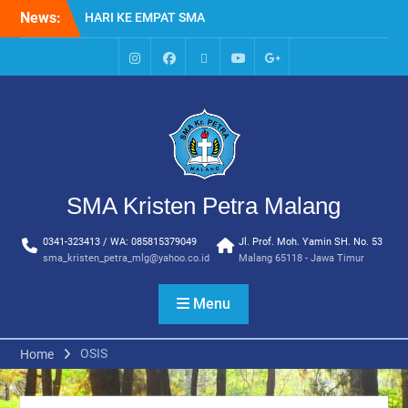
Skip
News:
HARI KE EMPAT SMA
to
KRISTEN PETRA MALANG
content
MPLS HARI KE TIGA SMA
KRISTEN PETRA MALANG
IG
Facebook
Whatsapp
Youtube
Google+
MPLS HARI KE DUA, MASA
SMA
PENGENALAN
LINGKUNGAN SEKOLAH DI
SMA KRISTEN PETRA
MALANG
PEMBUKAAN TAHUN
SMA Kristen Petra Malang
AJARAN BARU YBPK
PETRA MALANG
0341-323413 / WA: 085815379049
Jl. Prof. Moh. Yamin SH. No. 53
MPLS HARI KE 5 SMA
sma_kristen_petra_mlg@yahoo.co.id
Malang 65118 - Jawa Timur
KRISTEN PETRA MALANG
Menu
OSIS
Home